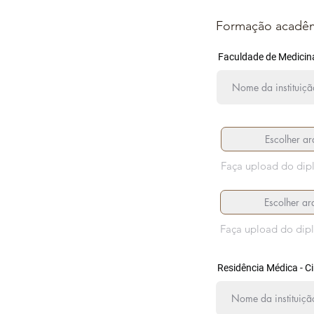
Formação acadê
Faculdade de Medicin
Escolher ar
Faça upload do dip
Escolher ar
Faça upload do dip
Residência Médica - Ci