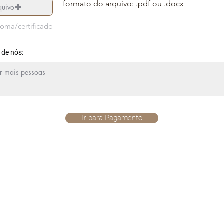
formato do arquivo: .pdf ou .docx
quivo
loma/certificado
 de nós:
Ir para Pagamento