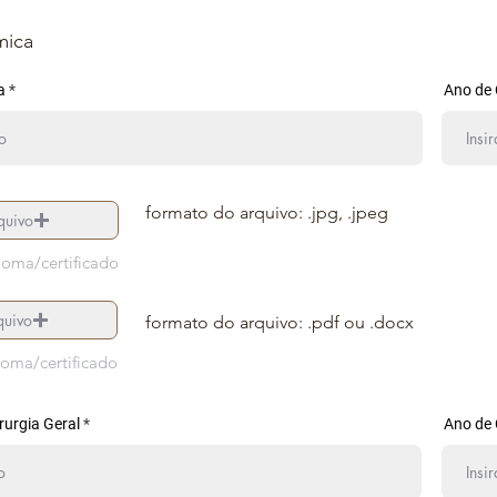
mica
a
Ano de
formato do arquivo: .jpg, .jpeg
quivo
loma/certificado
quivo
formato do arquivo: .pdf ou .docx
loma/certificado
rurgia Geral
Ano de