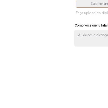
Escolher ar
Faça upload do dip
Como você ouviu falar