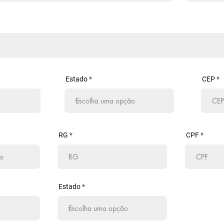
Estado
CEP
r
RG
CPF
e
q
u
r
e
d
Estado