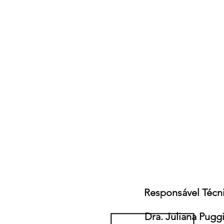
Quem somos
Cursos
Pesquisas
Artigos Científicos
Aulas e Palestras
Termos de uso
Política de Privacidade
Responsável Técn
Dra. Juliana Pugg