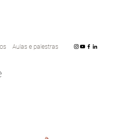
cos
Aulas e palestras
e